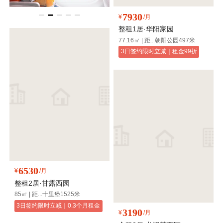
7930
¥
/月
整租1居·华阳家园
77.16㎡ | 距...朝阳公园497米
3日签约限时立减｜租金99折
6530
¥
/月
整租2居·甘露西园
85㎡ | 距...十里堡1525米
3日签约限时立减｜0.3个月租金
3190
¥
/月